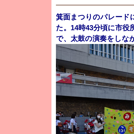
箕面まつりのパレード
た。14時43分頃に市
で、太鼓の演奏をしな