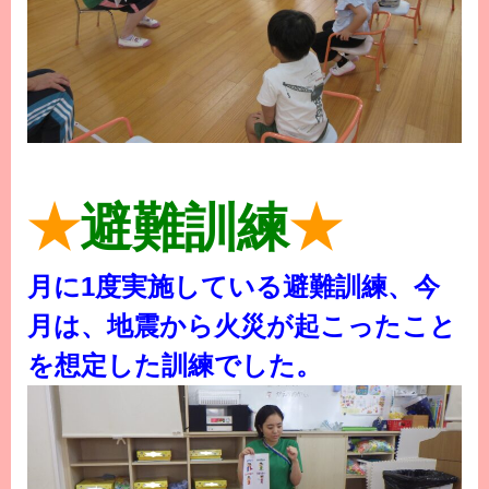
★
避難訓練
★
月に1度実施している避難訓練、今
月は、地震から火災が起こったこと
を想定した訓練でした。