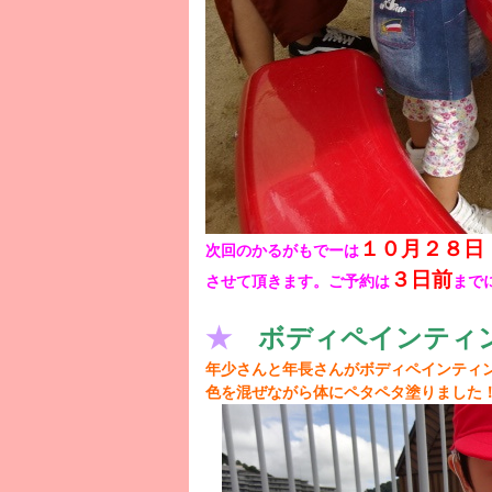
１０月２８日
次回のかるがもでーは
３日前
させて頂きます。ご予約は
まで
★
ボディペインティ
年少さんと年長さんがボディペインティン
色を混ぜながら体にペタペタ塗りました