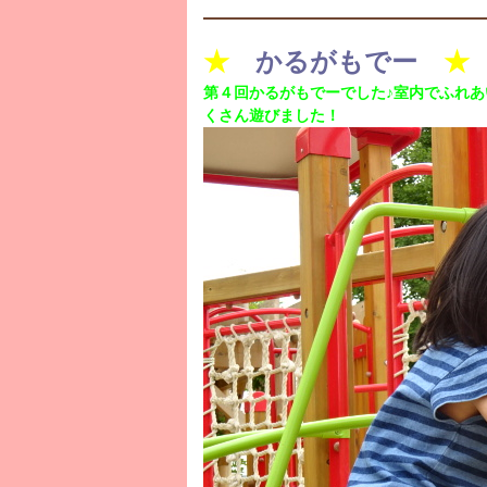
★
かるがもでー
★
第４回かるがもでーでした♪室内でふれ
くさん遊びました！