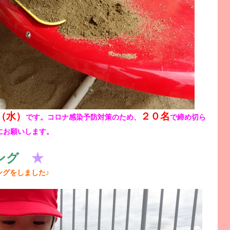
（水）
２０名
です。コロナ感染予防対策のため、
で締め切ら
にお願いします。
ング
★
グをしました♪
！