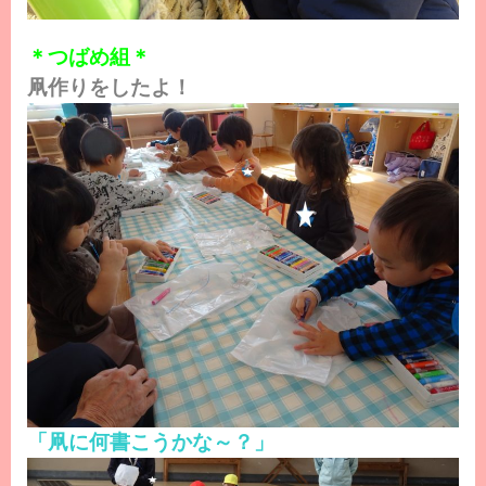
＊つばめ組＊
凧作りをしたよ！
「凧に何書こうかな～？」