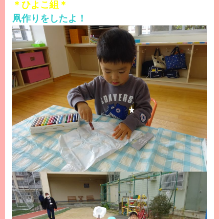
＊ひよこ組＊
凧作りをしたよ！