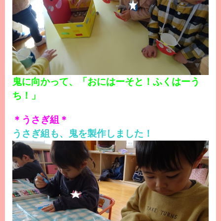
鬼に向かって、「おにはーそと！ふくはーう
ち！」
＊うさぎ組＊
うさぎ組も、鬼を製作しました！